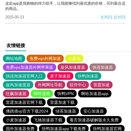
这款app是我购物的得力助手，让我能够找到最优惠的价格，买到最合适
的商品。
2025-05-13
支持
[0]
反对
[0]
友情链接
网站地图
免费vqn外网加速
小蓝鸟
免费vps加速器外网苹果版
旋风加速度器
快连加速器
快连加速器官网入口
原子加速器
快鸭加速器
旋风加速度器
外网网址导航
软件中心
雷霆加速
狂飙加速器
哔咔漫画
快鸭VPN
啊哈加速器app
雷霆加速器官网下载
雷霆加速下载
佛跳墙vp官方下载2024
绿茶加速器
安心加速器
小麦加速器
飞驰加速器下载
毒舌加速器破解版永久免费
国外加速器免费
快鸭加速器app下载免费
快鸭加速器官网