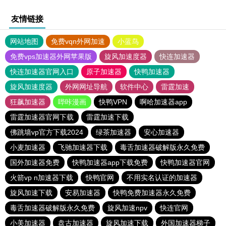
友情链接
网站地图
免费vqn外网加速
小蓝鸟
免费vps加速器外网苹果版
旋风加速度器
快连加速器
快连加速器官网入口
原子加速器
快鸭加速器
旋风加速度器
外网网址导航
软件中心
雷霆加速
狂飙加速器
哔咔漫画
快鸭VPN
啊哈加速器app
雷霆加速器官网下载
雷霆加速下载
佛跳墙vp官方下载2024
绿茶加速器
安心加速器
小麦加速器
飞驰加速器下载
毒舌加速器破解版永久免费
国外加速器免费
快鸭加速器app下载免费
快鸭加速器官网
火箭vp n加速器下载
快鸭官网
不用实名认证的加速器
旋风加速下载
安易加速器
快鸭免费加速器永久免费
毒舌加速器破解版永久免费
旋风加速npv
快连官网
小美加速器
盘古加速器
旋风加速下载
外国加速器梯子