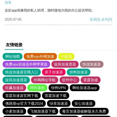
游客
这款app就像我的私人助理，随时随地为我的办公提供帮助。
2025-07-05
支持
[0]
反对
[0]
友情链接
网站地图
免费vqn外网加速
小蓝鸟
免费vps加速器外网苹果版
旋风加速度器
快连加速器
快连加速器官网入口
原子加速器
快鸭加速器
旋风加速度器
外网网址导航
软件中心
雷霆加速
狂飙加速器
哔咔漫画
快鸭VPN
啊哈加速器app
雷霆加速器官网下载
雷霆加速下载
佛跳墙vp官方下载2024
绿茶加速器
安心加速器
小麦加速器
飞驰加速器下载
毒舌加速器破解版永久免费