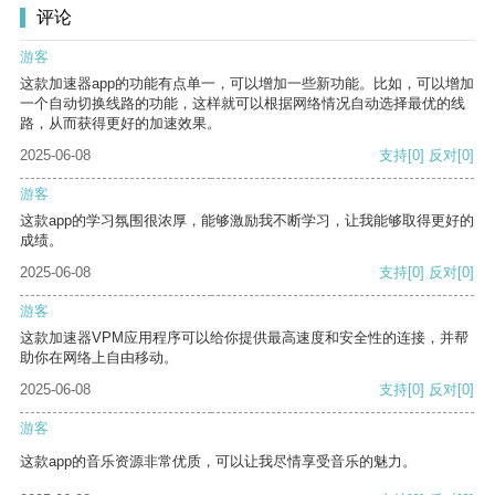
评论
游客
这款加速器app的功能有点单一，可以增加一些新功能。比如，可以增加
一个自动切换线路的功能，这样就可以根据网络情况自动选择最优的线
路，从而获得更好的加速效果。
2025-06-08
支持
[0]
反对
[0]
游客
这款app的学习氛围很浓厚，能够激励我不断学习，让我能够取得更好的
成绩。
2025-06-08
支持
[0]
反对
[0]
游客
这款加速器VPM应用程序可以给你提供最高速度和安全性的连接，并帮
助你在网络上自由移动。
2025-06-08
支持
[0]
反对
[0]
游客
这款app的音乐资源非常优质，可以让我尽情享受音乐的魅力。