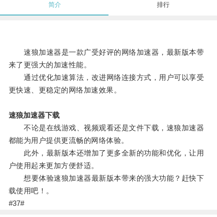
简介
排行
速狼加速器是一款广受好评的网络加速器，最新版本带
来了更强大的加速性能。
通过优化加速算法，改进网络连接方式，用户可以享受
更快速、更稳定的网络加速效果。
速狼加速器下载
不论是在线游戏、视频观看还是文件下载，速狼加速器
都能为用户提供更流畅的网络体验。
此外，最新版本还增加了更多全新的功能和优化，让用
户使用起来更加方便舒适。
想要体验速狼加速器最新版本带来的强大功能？赶快下
载使用吧！。
#37#