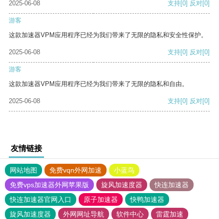
2025-06-08
支持
[0]
反对
[0]
游客
这款加速器VPM应用程序已经为我们带来了无限的隐私和安全性保护。
2025-06-08
支持
[0]
反对
[0]
游客
这款加速器VPM应用程序已经为我们带来了无限的隐私和自由。
2025-06-08
支持
[0]
反对
[0]
友情链接
网站地图
免费vqn外网加速
小蓝鸟
免费vps加速器外网苹果版
旋风加速度器
快连加速器
快连加速器官网入口
原子加速器
快鸭加速器
旋风加速度器
外网网址导航
软件中心
雷霆加速