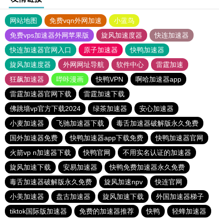
网站地图
免费vqn外网加速
小蓝鸟
免费vps加速器外网苹果版
旋风加速度器
快连加速器
快连加速器官网入口
原子加速器
快鸭加速器
旋风加速度器
外网网址导航
软件中心
雷霆加速
狂飙加速器
哔咔漫画
快鸭VPN
啊哈加速器app
雷霆加速器官网下载
雷霆加速下载
佛跳墙vp官方下载2024
绿茶加速器
安心加速器
小麦加速器
飞驰加速器下载
毒舌加速器破解版永久免费
国外加速器免费
快鸭加速器app下载免费
快鸭加速器官网
火箭vp n加速器下载
快鸭官网
不用实名认证的加速器
旋风加速下载
安易加速器
快鸭免费加速器永久免费
毒舌加速器破解版永久免费
旋风加速npv
快连官网
小美加速器
盘古加速器
旋风加速下载
外国加速器梯子
tiktok国际版加速器
免费的加速器推荐
快鸭
轻蜂加速器