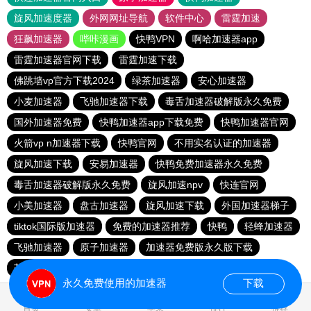
旋风加速度器
外网网址导航
软件中心
雷霆加速
狂飙加速器
哔咔漫画
快鸭VPN
啊哈加速器app
雷霆加速器官网下载
雷霆加速下载
佛跳墙vp官方下载2024
绿茶加速器
安心加速器
小麦加速器
飞驰加速器下载
毒舌加速器破解版永久免费
国外加速器免费
快鸭加速器app下载免费
快鸭加速器官网
火箭vp n加速器下载
快鸭官网
不用实名认证的加速器
旋风加速下载
安易加速器
快鸭免费加速器永久免费
毒舌加速器破解版永久免费
旋风加速npv
快连官网
小美加速器
盘古加速器
旋风加速下载
外国加速器梯子
tiktok国际版加速器
免费的加速器推荐
快鸭
轻蜂加速器
飞驰加速器
原子加速器
加速器免费版永久版下载
芒果加速器下载
快鸭免费加速官网
银河加速器下载
永久免费使用的加速器
下载
0.020819s
首页
安卓
苹果
排行
推荐