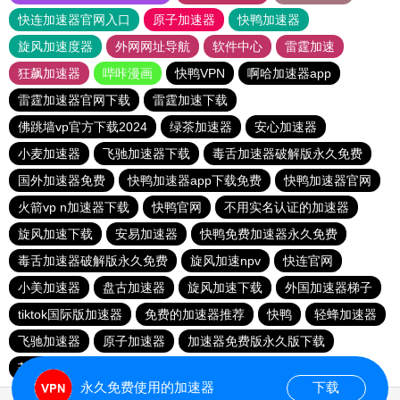
快连加速器官网入口
原子加速器
快鸭加速器
旋风加速度器
外网网址导航
软件中心
雷霆加速
狂飙加速器
哔咔漫画
快鸭VPN
啊哈加速器app
雷霆加速器官网下载
雷霆加速下载
佛跳墙vp官方下载2024
绿茶加速器
安心加速器
小麦加速器
飞驰加速器下载
毒舌加速器破解版永久免费
国外加速器免费
快鸭加速器app下载免费
快鸭加速器官网
火箭vp n加速器下载
快鸭官网
不用实名认证的加速器
旋风加速下载
安易加速器
快鸭免费加速器永久免费
毒舌加速器破解版永久免费
旋风加速npv
快连官网
小美加速器
盘古加速器
旋风加速下载
外国加速器梯子
tiktok国际版加速器
免费的加速器推荐
快鸭
轻蜂加速器
飞驰加速器
原子加速器
加速器免费版永久版下载
芒果加速器下载
快鸭免费加速官网
银河加速器下载
永久免费使用的加速器
下载